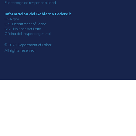
El descargo de responsabilidad
Información del Gobierno Federal:
USA.gov
U.S. Department of Labor
DOL No Fear Act Data
Oficina del inspector general
© 2023 Department of Labor.
All rights reserved.