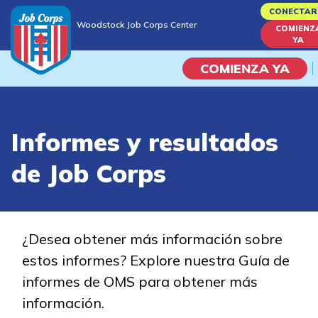
Skip
CONECTAR
Woodstock Job Corps Center
to
COMIENZ
Woodstock Job Corps Center
YA
main
content
COMIENZA YA
Programas
Informes y resultados
Vida En El Campus Universita
de Job Corps
Habilidades académicas
Viaje de la carrera
¿Desea obtener más información sobre
estos informes? Explore nuestra Guía de
Estudiar
informes de OMS para obtener más
información.
Programas de Entrenamient