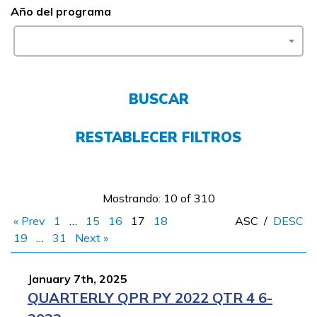
Año del programa
Empleadores
FAQs
BUSCAR
English
RESTABLECER FILTROS
CONECTARSE
Mostrando: 10 of 310
COMIENZA YA
« Prev
1
…
15
16
17
18
ASC
/
DESC
19
…
31
Next »
January 7th, 2025
QUARTERLY QPR PY 2022 QTR 4 6-