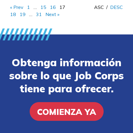
« Prev
1
…
15
16
17
ASC
/
DESC
18
19
…
31
Next »
Obtenga información
sobre lo que Job Corps
tiene para ofrecer.
COMIENZA YA