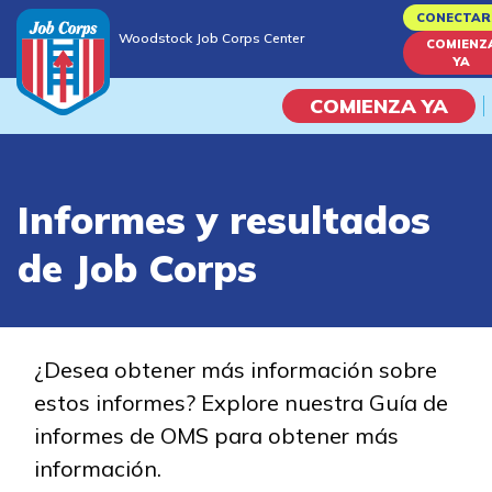
Skip
CONECTAR
Woodstock Job Corps Center
to
COMIENZ
Woodstock Job Corps Center
YA
main
content
COMIENZA YA
Programas
Informes y resultados
Vida En El Campus Universita
de Job Corps
Habilidades académicas
Viaje de la carrera
¿Desea obtener más información sobre
estos informes? Explore nuestra Guía de
Estudiar
informes de OMS para obtener más
información.
Programas de Entrenamient