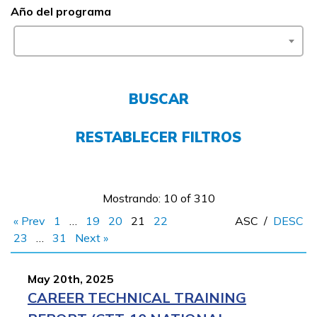
Año del programa
Empleadores
FAQs
BUSCAR
English
RESTABLECER FILTROS
CONECTARSE
Mostrando: 10 of 310
COMIENZA YA
« Prev
1
…
19
20
21
22
ASC
/
DESC
23
…
31
Next »
May 20th, 2025
CAREER TECHNICAL TRAINING