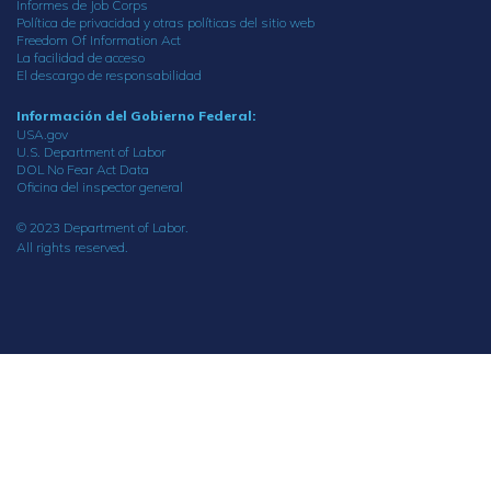
Informes de Job Corps
Política de privacidad y otras políticas del sitio web
Freedom Of Information Act
La facilidad de acceso
El descargo de responsabilidad
Información del Gobierno Federal:
USA.gov
U.S. Department of Labor
DOL No Fear Act Data
Oficina del inspector general
© 2023 Department of Labor.
All rights reserved.