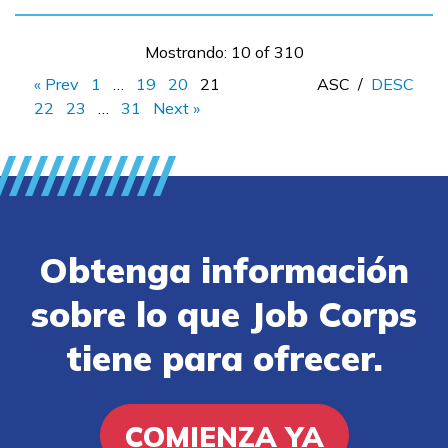
Mostrando: 10 of 310
« Prev
1
…
19
20
21
ASC
/
DESC
22
23
…
31
Next »
Obtenga información
sobre lo que Job Corps
tiene para ofrecer.
COMIENZA YA