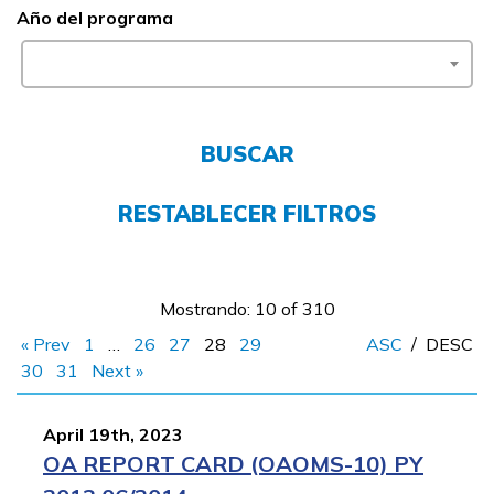
Año del programa
Empleadores
FAQs
BUSCAR
English
RESTABLECER FILTROS
CONECTARSE
Mostrando: 10 of 310
COMIENZA YA
« Prev
1
…
26
27
28
29
ASC
/
DESC
30
31
Next »
April 19th, 2023
OA REPORT CARD (OAOMS-10) PY