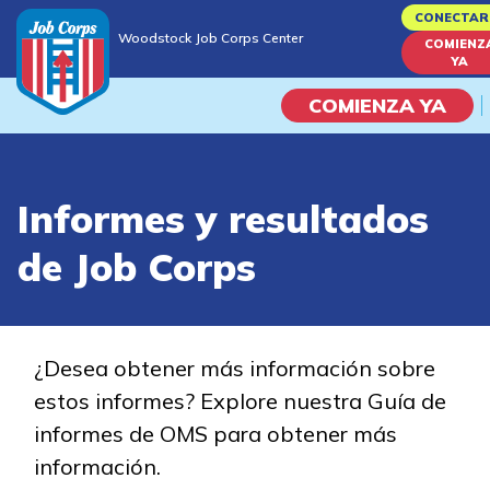
Skip
CONECTAR
Woodstock Job Corps Center
to
COMIENZ
Woodstock Job Corps Center
YA
main
content
COMIENZA YA
Programas
Informes y resultados
Vida En El Campus Universita
de Job Corps
Habilidades académicas
Viaje de la carrera
¿Desea obtener más información sobre
estos informes? Explore nuestra Guía de
Estudiar
informes de OMS para obtener más
información.
Programas de Entrenamient